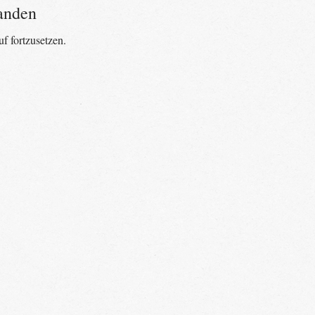
anden
f fortzusetzen.