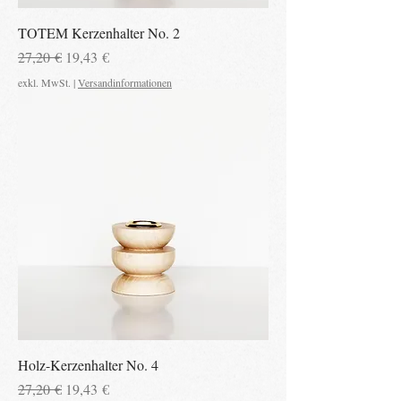
TOTEM Kerzenhalter No. 2
Standardpreis
Sale-Preis
27,20 €
19,43 €
exkl. MwSt.
|
Versandinformationen
Holz-Kerzenhalter No. 4
Standardpreis
Sale-Preis
27,20 €
19,43 €