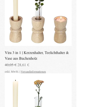
Vira 3 in 1 | Kerzenhalter, Teelichthalter &
Vase aus Buchenholz
Standardpreis
Sale-Preis
40,05 €
28,61 €
exkl. MwSt.
|
Versandinformationen