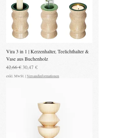
Vira 3 in 1 | Kerzenhalter, Teelichthalter &
Vase aus Buchenholz
Standardpreis
Sale-Preis
42,66 €
30,47 €
exkl. MwSt.
|
Versandinformationen