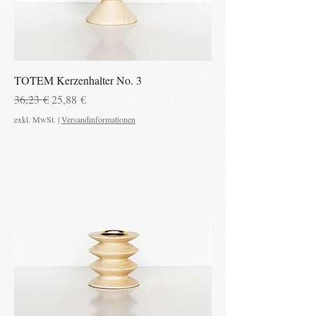
TOTEM Kerzenhalter No. 3
Standardpreis
Sale-Preis
36,23 €
25,88 €
exkl. MwSt.
|
Versandinformationen