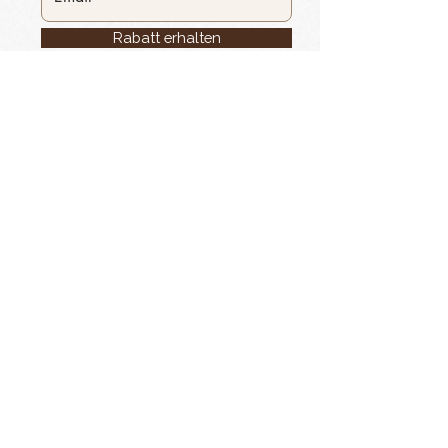
Rabatt erhalten
Kein Spam – nur exklusive Angebote
Rechtliches
Über uns
Impressum
Datenschutzerklärung
AGB
Rückgabe & Widerruf
Wissenswertes
Kontakt
Mein Konto
Blog