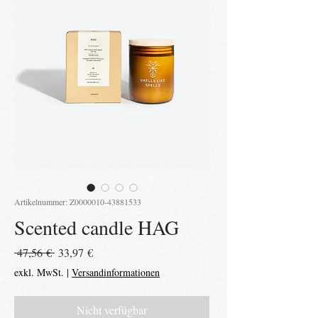
Artikelnummer: Z0000010-43881533
Scented candle HAG
Standardpreis
Sale-
 47,56 € 
33,97 €
Preis
exkl. MwSt.
|
Versandinformationen
Nicht verfügbar