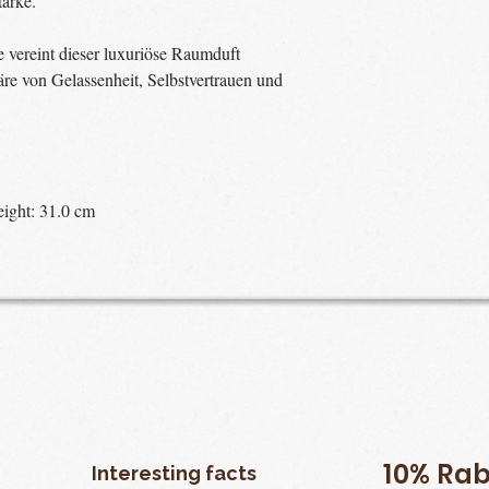
ärke.
e vereint dieser luxuriöse Raumduft
äre von Gelassenheit, Selbstvertrauen und
eight: 31.0 cm
10% Rab
Interesting facts