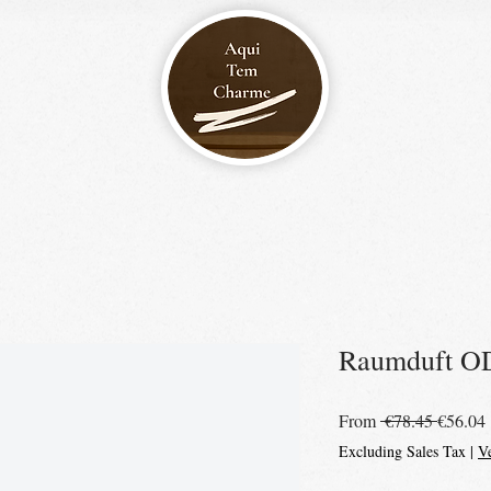
Raumduft O
Regular
From
 €78.45 
€56.04
Price
Excluding Sales Tax
|
V