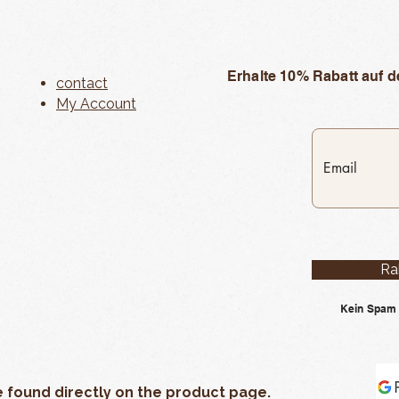
Erhalte 10% Rabatt auf d
contact
My Account
Ra
Kein Spam 
e found directly on the product page.